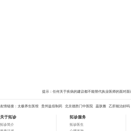
提示：任何关于疾病的建议都不能替代执业医师的面对面
友情链接：
太极养生医馆
贵州益佰制药
北京德胜门中医院
蕊肤雅
乙肝能治好吗
关于拓诊
拓诊服务
拓诊简介
拓诊医生